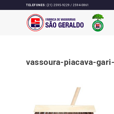
Skip
TELEFONES:
(21) 2595-9229 / 2594-0861
to
content
vassoura-piacava-gari