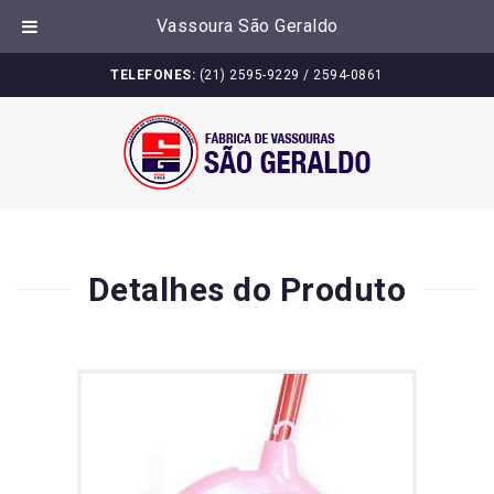
Vassoura São Geraldo
Skip
TELEFONES:
(21) 2595-9229 / 2594-0861
to
content
Detalhes do Produto